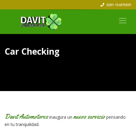
0291-154075891
Car Checking
Davit Automotores
nuevo servicio
inaugura un
pensando
en tu tranquilidad.