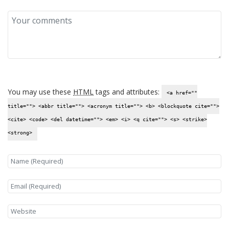
You may use these
HTML
tags and attributes:
<a href=""
title=""> <abbr title=""> <acronym title=""> <b> <blockquote cite="">
<cite> <code> <del datetime=""> <em> <i> <q cite=""> <s> <strike>
<strong>