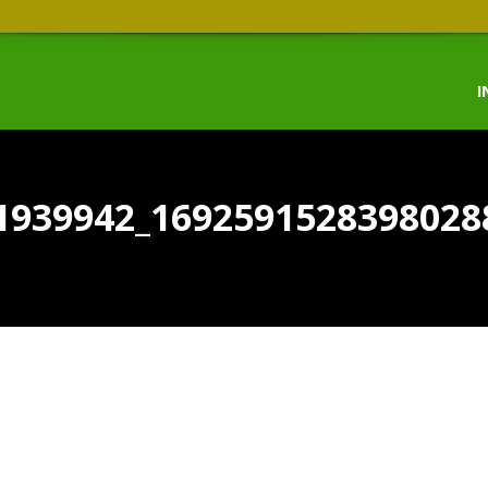
I
1939942_1692591528398028