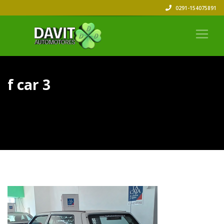
0291-154075891
f car 3