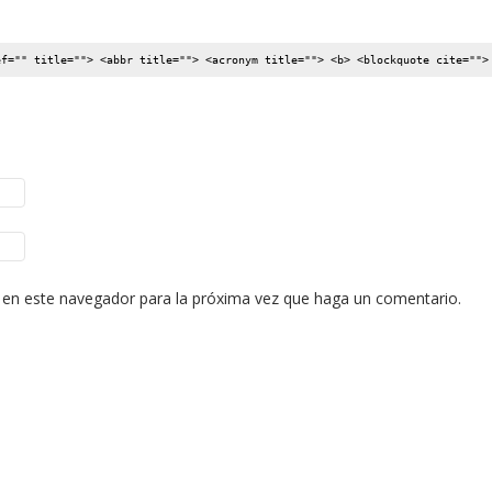
ef="" title=""> <abbr title=""> <acronym title=""> <b> <blockquote cite="">
b en este navegador para la próxima vez que haga un comentario.